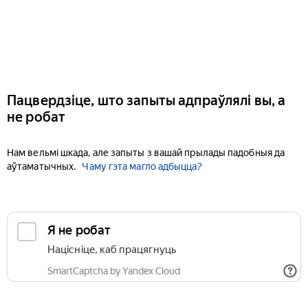
Пацвердзіце, што запыты адпраўлялі вы, а
не робат
Нам вельмі шкада, але запыты з вашай прылады падобныя да
аўтаматычных.
Чаму гэта магло адбыцца?
Я не робат
Націсніце, каб працягнуць
SmartCaptcha by Yandex Cloud