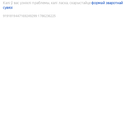
Калі ў вас узніклі праблемы, калі ласка, скарыстайце
формай зваротнай
сувязі
9191819447169249299
:
1786236225