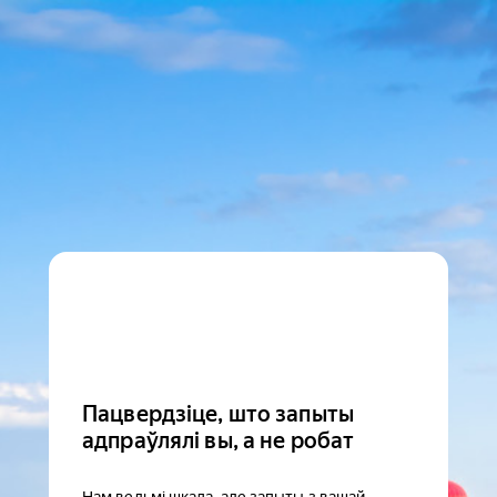
Пацвердзіце, што запыты
адпраўлялі вы, а не робат