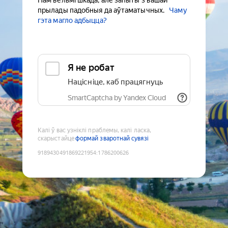
Нам вельмі шкада, але запыты з вашай
прылады падобныя да аўтаматычных.
Чаму
гэта магло адбыцца?
Я не робат
Націсніце, каб працягнуць
SmartCaptcha by Yandex Cloud
Калі ў вас узніклі праблемы, калі ласка,
скарыстайце
формай зваротнай сувязі
9189430491869221954
:
1786200626