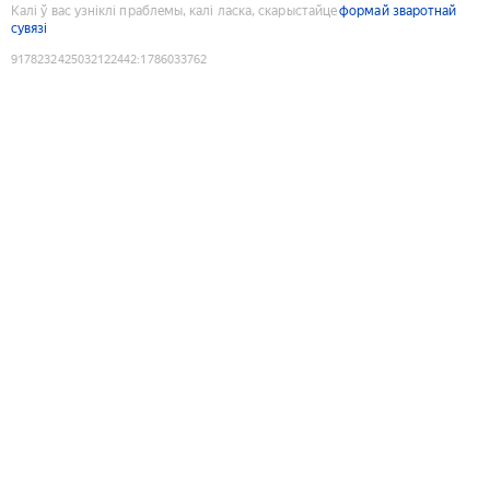
Калі ў вас узніклі праблемы, калі ласка, скарыстайце
формай зваротнай
сувязі
9178232425032122442
:
1786033762