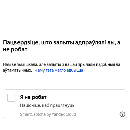
Пацвердзіце, што запыты адпраўлялі вы, а
не робат
Нам вельмі шкада, але запыты з вашай прылады падобныя да
аўтаматычных.
Чаму гэта магло адбыцца?
Я не робат
Націсніце, каб працягнуць
SmartCaptcha by Yandex Cloud