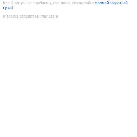
Калі ў вас узніклі праблемы, калі ласка, скарыстайце
формай зваротнай
сувязі
9184242312373257316
:
1786123316