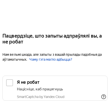
Пацвердзіце, што запыты адпраўлялі вы, а
не робат
Нам вельмі шкада, але запыты з вашай прылады падобныя да
аўтаматычных.
Чаму гэта магло адбыцца?
Я не робат
Націсніце, каб працягнуць
SmartCaptcha by Yandex Cloud