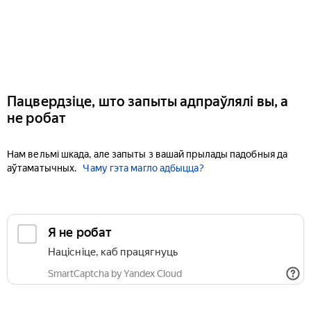
Пацвердзіце, што запыты адпраўлялі вы, а
не робат
Нам вельмі шкада, але запыты з вашай прылады падобныя да
аўтаматычных.
Чаму гэта магло адбыцца?
Я не робат
Націсніце, каб працягнуць
SmartCaptcha by Yandex Cloud