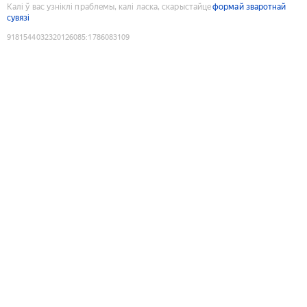
Калі ў вас узніклі праблемы, калі ласка, скарыстайце
формай зваротнай
сувязі
9181544032320126085
:
1786083109