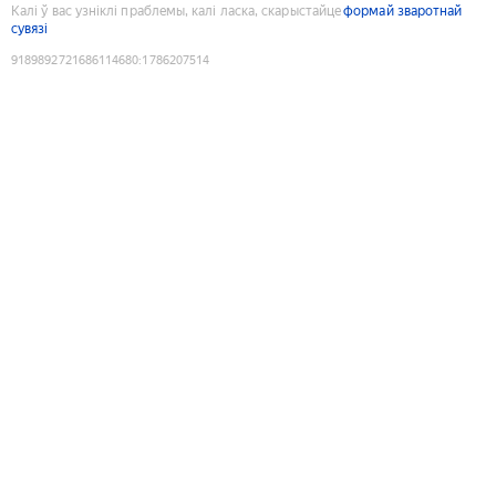
Калі ў вас узніклі праблемы, калі ласка, скарыстайце
формай зваротнай
сувязі
9189892721686114680
:
1786207514