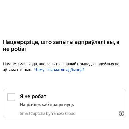
Пацвердзіце, што запыты адпраўлялі вы, а
не робат
Нам вельмі шкада, але запыты з вашай прылады падобныя да
аўтаматычных.
Чаму гэта магло адбыцца?
Я не робат
Націсніце, каб працягнуць
SmartCaptcha by Yandex Cloud