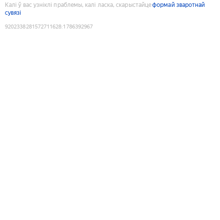
Калі ў вас узніклі праблемы, калі ласка, скарыстайце
формай зваротнай
сувязі
9202338281572711628
:
1786392967