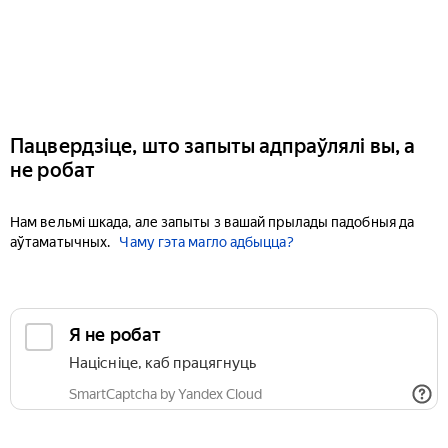
Пацвердзіце, што запыты адпраўлялі вы, а
не робат
Нам вельмі шкада, але запыты з вашай прылады падобныя да
аўтаматычных.
Чаму гэта магло адбыцца?
Я не робат
Націсніце, каб працягнуць
SmartCaptcha by Yandex Cloud