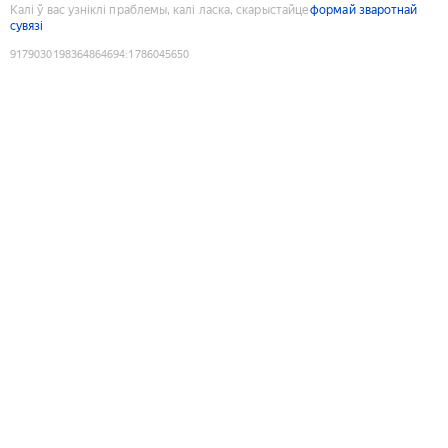
Калі ў вас узніклі праблемы, калі ласка, скарыстайце
формай зваротнай
сувязі
9179030198364864694
:
1786045650