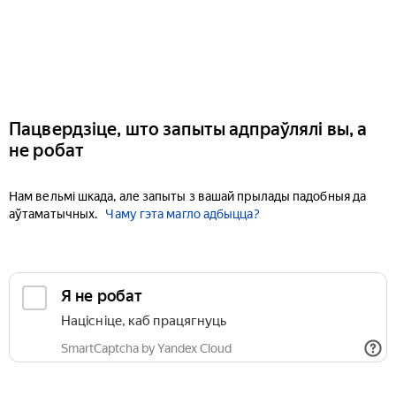
Пацвердзіце, што запыты адпраўлялі вы, а
не робат
Нам вельмі шкада, але запыты з вашай прылады падобныя да
аўтаматычных.
Чаму гэта магло адбыцца?
Я не робат
Націсніце, каб працягнуць
SmartCaptcha by Yandex Cloud