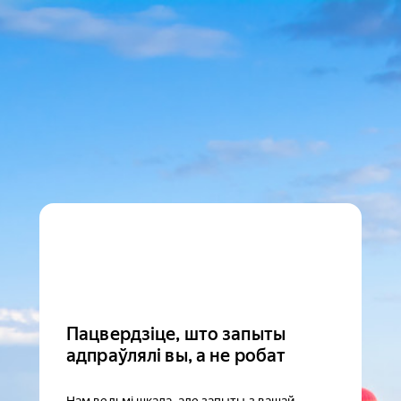
Пацвердзіце, што запыты
адпраўлялі вы, а не робат