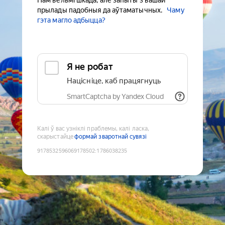
Нам вельмі шкада, але запыты з вашай
прылады падобныя да аўтаматычных.
Чаму
гэта магло адбыцца?
Я не робат
Націсніце, каб працягнуць
SmartCaptcha by Yandex Cloud
Калі ў вас узніклі праблемы, калі ласка,
скарыстайце
формай зваротнай сувязі
9178532596069178502
:
1786038235