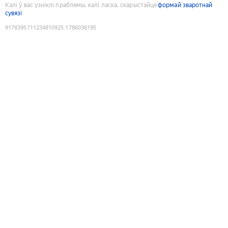
Калі ў вас узніклі праблемы, калі ласка, скарыстайце
формай зваротнай
сувязі
9178395711234810925
:
1786036195