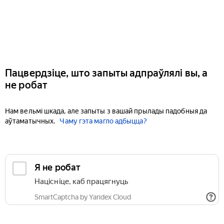
Пацвердзіце, што запыты адпраўлялі вы, а
не робат
Нам вельмі шкада, але запыты з вашай прылады падобныя да
аўтаматычных.
Чаму гэта магло адбыцца?
Я не робат
Націсніце, каб працягнуць
SmartCaptcha by Yandex Cloud