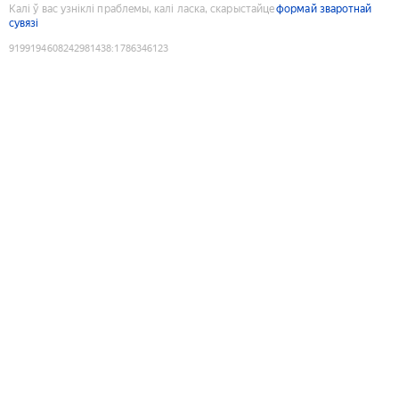
Калі ў вас узніклі праблемы, калі ласка, скарыстайце
формай зваротнай
сувязі
9199194608242981438
:
1786346123