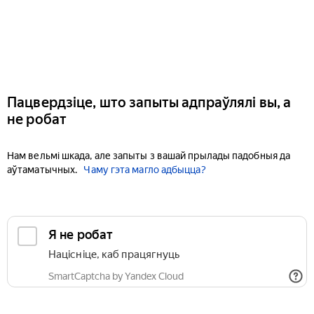
Пацвердзіце, што запыты адпраўлялі вы, а
не робат
Нам вельмі шкада, але запыты з вашай прылады падобныя да
аўтаматычных.
Чаму гэта магло адбыцца?
Я не робат
Націсніце, каб працягнуць
SmartCaptcha by Yandex Cloud