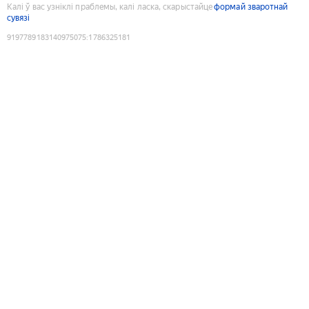
Калі ў вас узніклі праблемы, калі ласка, скарыстайце
формай зваротнай
сувязі
9197789183140975075
:
1786325181