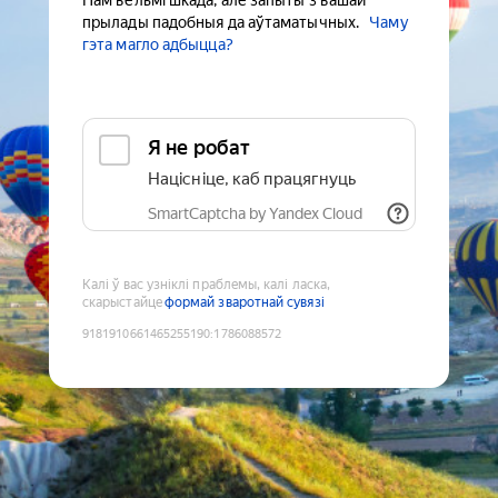
Нам вельмі шкада, але запыты з вашай
прылады падобныя да аўтаматычных.
Чаму
гэта магло адбыцца?
Я не робат
Націсніце, каб працягнуць
SmartCaptcha by Yandex Cloud
Калі ў вас узніклі праблемы, калі ласка,
скарыстайце
формай зваротнай сувязі
9181910661465255190
:
1786088572