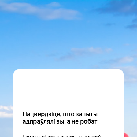
Пацвердзіце, што запыты
адпраўлялі вы, а не робат