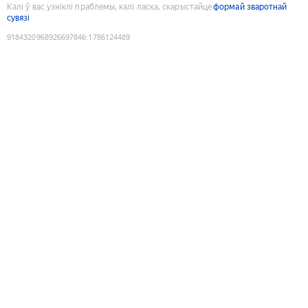
Калі ў вас узніклі праблемы, калі ласка, скарыстайце
формай зваротнай
сувязі
9184320968926697846
:
1786124489