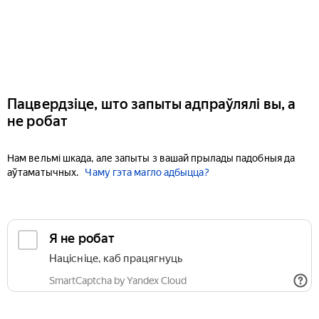
Пацвердзіце, што запыты адпраўлялі вы, а
не робат
Нам вельмі шкада, але запыты з вашай прылады падобныя да
аўтаматычных.
Чаму гэта магло адбыцца?
Я не робат
Націсніце, каб працягнуць
SmartCaptcha by Yandex Cloud