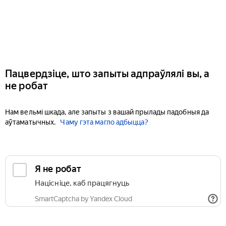
Пацвердзіце, што запыты адпраўлялі вы, а
не робат
Нам вельмі шкада, але запыты з вашай прылады падобныя да
аўтаматычных.
Чаму гэта магло адбыцца?
Я не робат
Націсніце, каб працягнуць
SmartCaptcha by Yandex Cloud