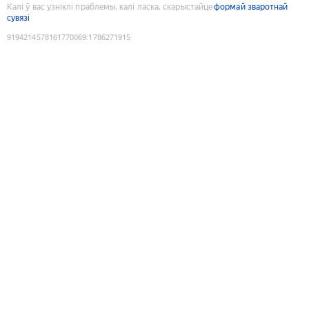
Калі ў вас узніклі праблемы, калі ласка, скарыстайце
формай зваротнай
сувязі
9194214578161770069
:
1786271915