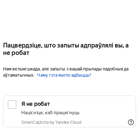
Пацвердзіце, што запыты адпраўлялі вы, а
не робат
Нам вельмі шкада, але запыты з вашай прылады падобныя да
аўтаматычных.
Чаму гэта магло адбыцца?
Я не робат
Націсніце, каб працягнуць
SmartCaptcha by Yandex Cloud