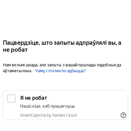
Пацвердзіце, што запыты адпраўлялі вы, а
не робат
Нам вельмі шкада, але запыты з вашай прылады падобныя да
аўтаматычных.
Чаму гэта магло адбыцца?
Я не робат
Націсніце, каб працягнуць
SmartCaptcha by Yandex Cloud