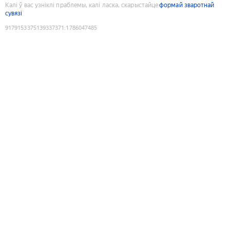
Калі ў вас узніклі праблемы, калі ласка, скарыстайце
формай зваротнай
сувязі
9179153375139337371
:
1786047485