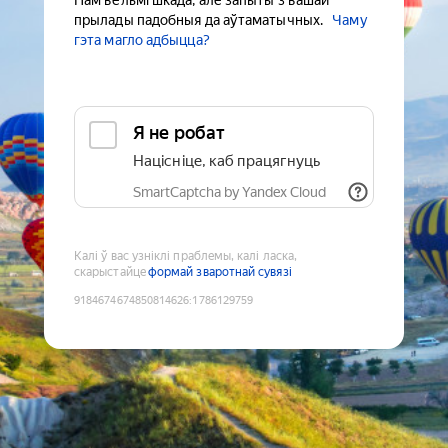
Нам вельмі шкада, але запыты з вашай
прылады падобныя да аўтаматычных.
Чаму
гэта магло адбыцца?
Я не робат
Націсніце, каб працягнуць
SmartCaptcha by Yandex Cloud
Калі ў вас узніклі праблемы, калі ласка,
скарыстайце
формай зваротнай сувязі
9184674674850814626
:
1786129759