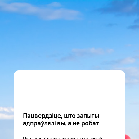
Пацвердзіце, што запыты
адпраўлялі вы, а не робат