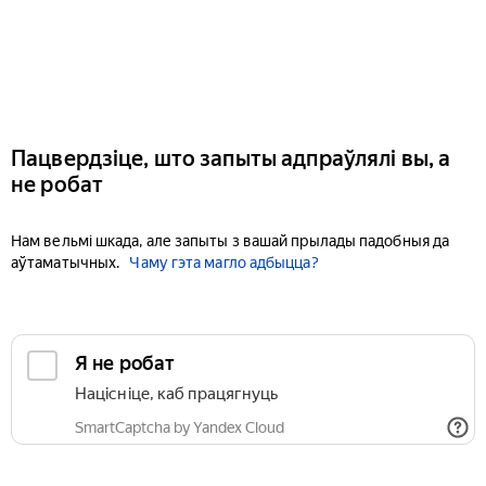
Пацвердзіце, што запыты адпраўлялі вы, а
не робат
Нам вельмі шкада, але запыты з вашай прылады падобныя да
аўтаматычных.
Чаму гэта магло адбыцца?
Я не робат
Націсніце, каб працягнуць
SmartCaptcha by Yandex Cloud