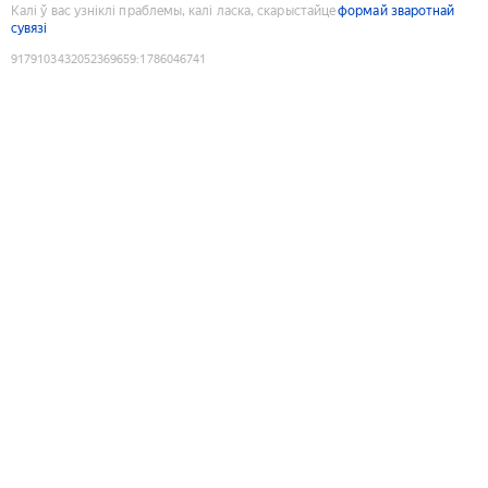
Калі ў вас узніклі праблемы, калі ласка, скарыстайце
формай зваротнай
сувязі
9179103432052369659
:
1786046741