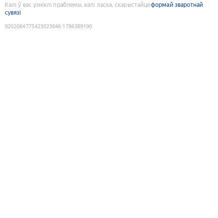
Калі ў вас узніклі праблемы, калі ласка, скарыстайце
формай зваротнай
сувязі
9202084775423023846
:
1786389190