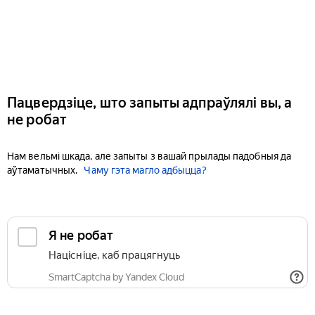
Пацвердзіце, што запыты адпраўлялі вы, а
не робат
Нам вельмі шкада, але запыты з вашай прылады падобныя да
аўтаматычных.
Чаму гэта магло адбыцца?
Я не робат
Націсніце, каб працягнуць
SmartCaptcha by Yandex Cloud