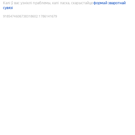
Калі ў вас узніклі праблемы, калі ласка, скарыстайце
формай зваротнай
сувязі
9185474606738318602
:
1786141679