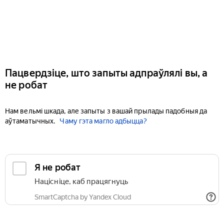
Пацвердзіце, што запыты адпраўлялі вы, а
не робат
Нам вельмі шкада, але запыты з вашай прылады падобныя да
аўтаматычных.
Чаму гэта магло адбыцца?
Я не робат
Націсніце, каб працягнуць
SmartCaptcha by Yandex Cloud