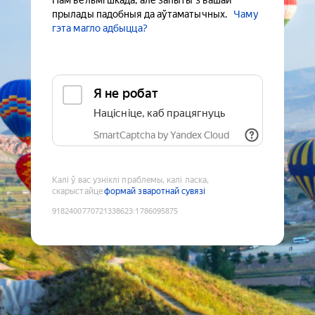
Нам вельмі шкада, але запыты з вашай
прылады падобныя да аўтаматычных.
Чаму
гэта магло адбыцца?
Я не робат
Націсніце, каб працягнуць
SmartCaptcha by Yandex Cloud
Калі ў вас узніклі праблемы, калі ласка,
скарыстайце
формай зваротнай сувязі
9182400770721338623
:
1786095875