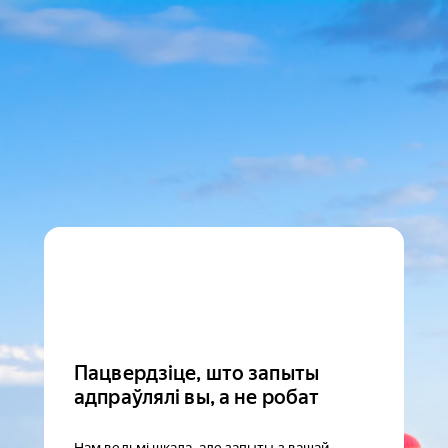
Пацвердзіце, што запыты
адпраўлялі вы, а не робат