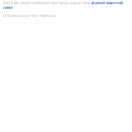
Калі ў вас узніклі праблемы, калі ласка, скарыстайце
формай зваротнай
сувязі
9176318542375477749
:
1786005243