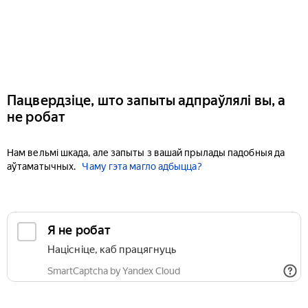
Пацвердзіце, што запыты адпраўлялі вы, а
не робат
Нам вельмі шкада, але запыты з вашай прылады падобныя да
аўтаматычных.
Чаму гэта магло адбыцца?
Я не робат
Націсніце, каб працягнуць
SmartCaptcha by Yandex Cloud