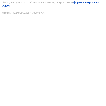
Калі ў вас узніклі праблемы, калі ласка, скарыстайце
формай зваротнай
сувязі
9181051952480569285
:
1786075776