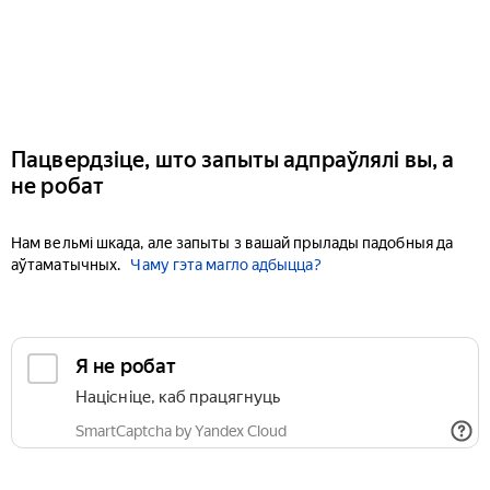
Пацвердзіце, што запыты адпраўлялі вы, а
не робат
Нам вельмі шкада, але запыты з вашай прылады падобныя да
аўтаматычных.
Чаму гэта магло адбыцца?
Я не робат
Націсніце, каб працягнуць
SmartCaptcha by Yandex Cloud