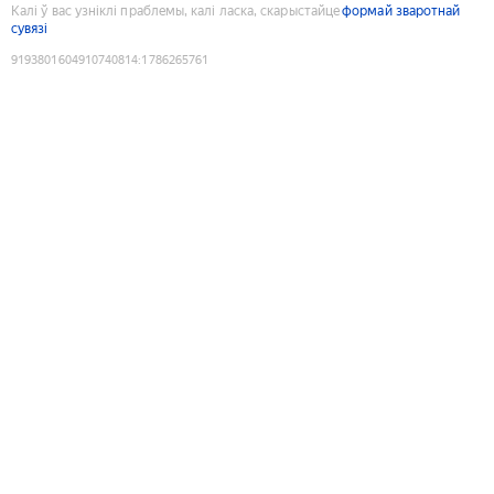
Калі ў вас узніклі праблемы, калі ласка, скарыстайце
формай зваротнай
сувязі
9193801604910740814
:
1786265761