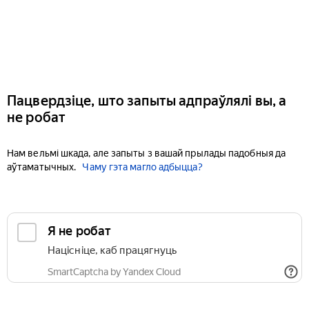
Пацвердзіце, што запыты адпраўлялі вы, а
не робат
Нам вельмі шкада, але запыты з вашай прылады падобныя да
аўтаматычных.
Чаму гэта магло адбыцца?
Я не робат
Націсніце, каб працягнуць
SmartCaptcha by Yandex Cloud