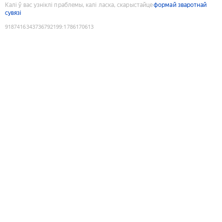
Калі ў вас узніклі праблемы, калі ласка, скарыстайце
формай зваротнай
сувязі
9187416343736792199
:
1786170613