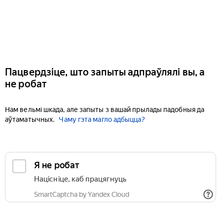
Пацвердзіце, што запыты адпраўлялі вы, а
не робат
Нам вельмі шкада, але запыты з вашай прылады падобныя да
аўтаматычных.
Чаму гэта магло адбыцца?
Я не робат
Націсніце, каб працягнуць
SmartCaptcha by Yandex Cloud