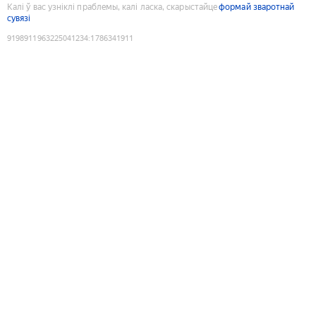
Калі ў вас узніклі праблемы, калі ласка, скарыстайце
формай зваротнай
сувязі
9198911963225041234
:
1786341911