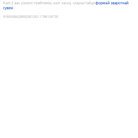
Калі ў вас узніклі праблемы, калі ласка, скарыстайце
формай зваротнай
сувязі
9185008628892081262
:
1786134735