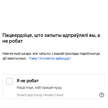
Пацвердзіце, што запыты адпраўлялі вы, а
не робат
Нам вельмі шкада, але запыты з вашай прылады падобныя да
аўтаматычных.
Чаму гэта магло адбыцца?
Я не робат
Націсніце, каб працягнуць
SmartCaptcha by Yandex Cloud