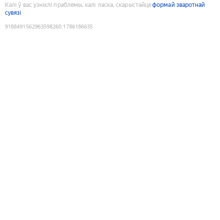
Калі ў вас узніклі праблемы, калі ласка, скарыстайце
формай зваротнай
сувязі
9188491562963598260
:
1786186635