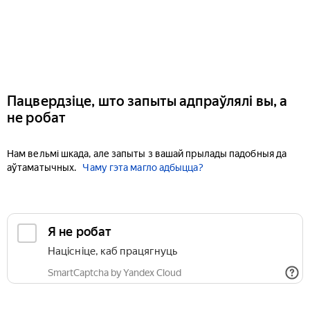
Пацвердзіце, што запыты адпраўлялі вы, а
не робат
Нам вельмі шкада, але запыты з вашай прылады падобныя да
аўтаматычных.
Чаму гэта магло адбыцца?
Я не робат
Націсніце, каб працягнуць
SmartCaptcha by Yandex Cloud