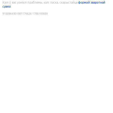
Калі ў вас узніклі праблемы, калі ласка, скарыстайце
формай зваротнай
сувязі
9188964901981176626
:
1786193689