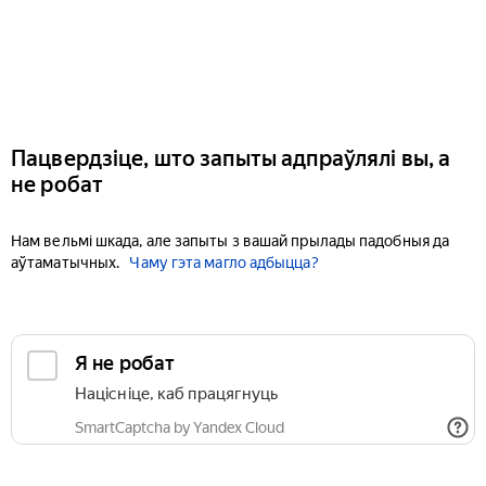
Пацвердзіце, што запыты адпраўлялі вы, а
не робат
Нам вельмі шкада, але запыты з вашай прылады падобныя да
аўтаматычных.
Чаму гэта магло адбыцца?
Я не робат
Націсніце, каб працягнуць
SmartCaptcha by Yandex Cloud