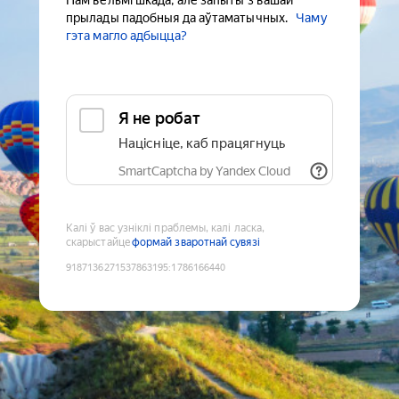
Нам вельмі шкада, але запыты з вашай
прылады падобныя да аўтаматычных.
Чаму
гэта магло адбыцца?
Я не робат
Націсніце, каб працягнуць
SmartCaptcha by Yandex Cloud
Калі ў вас узніклі праблемы, калі ласка,
скарыстайце
формай зваротнай сувязі
9187136271537863195
:
1786166440