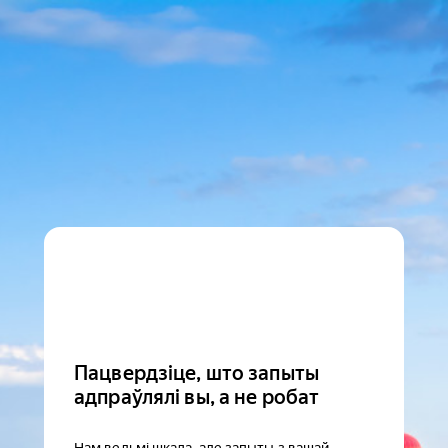
Пацвердзіце, што запыты
адпраўлялі вы, а не робат