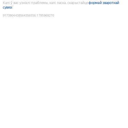
Калі ў вас узніклі праблемы, калі ласка, скарыстайце
формай зваротнай
сувязі
9173904438564356556
:
1785969270