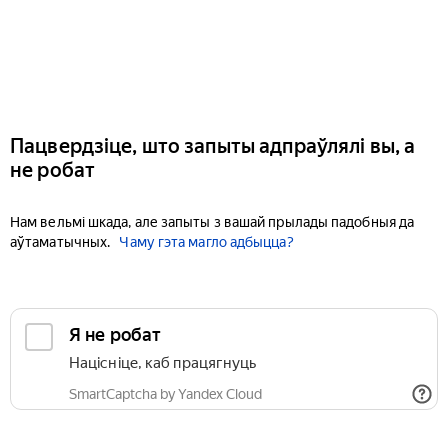
Пацвердзіце, што запыты адпраўлялі вы, а
не робат
Нам вельмі шкада, але запыты з вашай прылады падобныя да
аўтаматычных.
Чаму гэта магло адбыцца?
Я не робат
Націсніце, каб працягнуць
SmartCaptcha by Yandex Cloud