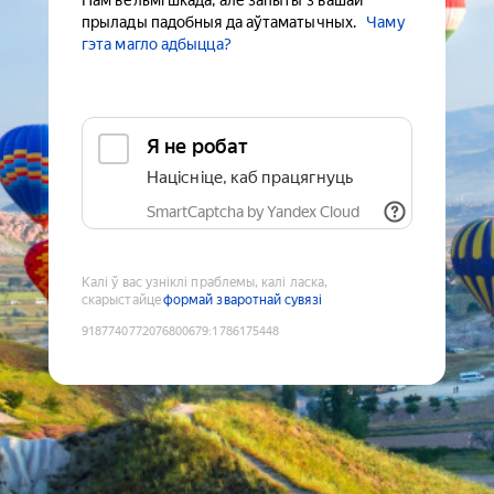
Нам вельмі шкада, але запыты з вашай
прылады падобныя да аўтаматычных.
Чаму
гэта магло адбыцца?
Я не робат
Націсніце, каб працягнуць
SmartCaptcha by Yandex Cloud
Калі ў вас узніклі праблемы, калі ласка,
скарыстайце
формай зваротнай сувязі
9187740772076800679
:
1786175448