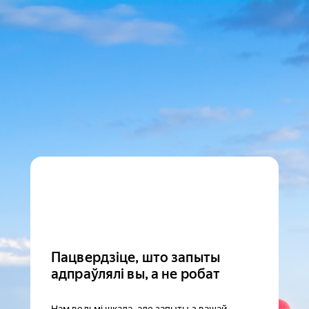
Пацвердзіце, што запыты
адпраўлялі вы, а не робат