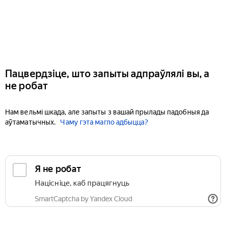
Пацвердзіце, што запыты адпраўлялі вы, а
не робат
Нам вельмі шкада, але запыты з вашай прылады падобныя да
аўтаматычных.
Чаму гэта магло адбыцца?
Я не робат
Націсніце, каб працягнуць
SmartCaptcha by Yandex Cloud