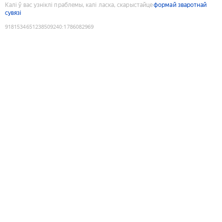
Калі ў вас узніклі праблемы, калі ласка, скарыстайце
формай зваротнай
сувязі
9181534651238509240
:
1786082969