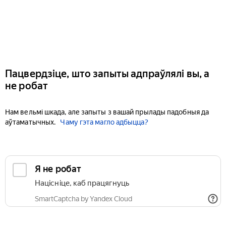
Пацвердзіце, што запыты адпраўлялі вы, а
не робат
Нам вельмі шкада, але запыты з вашай прылады падобныя да
аўтаматычных.
Чаму гэта магло адбыцца?
Я не робат
Націсніце, каб працягнуць
SmartCaptcha by Yandex Cloud