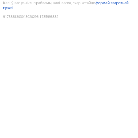
Калі ў вас узніклі праблемы, калі ласка, скарыстайце
формай зваротнай
сувязі
9175888303018020296
:
1785998832