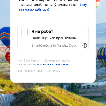
Нам вельмі шкада, але запыты з вашай
прылады падобныя да аўтаматычных.
Чаму
гэта магло адбыцца?
Я не робат
Націсніце, каб працягнуць
SmartCaptcha by Yandex Cloud
Калі ў вас узніклі праблемы, калі ласка,
скарыстайце
формай зваротнай сувязі
9183718123625416351
:
1786115505