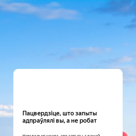
Пацвердзіце, што запыты
адпраўлялі вы, а не робат