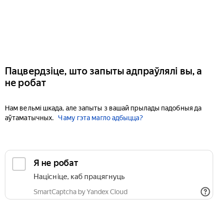
Пацвердзіце, што запыты адпраўлялі вы, а
не робат
Нам вельмі шкада, але запыты з вашай прылады падобныя да
аўтаматычных.
Чаму гэта магло адбыцца?
Я не робат
Націсніце, каб працягнуць
SmartCaptcha by Yandex Cloud