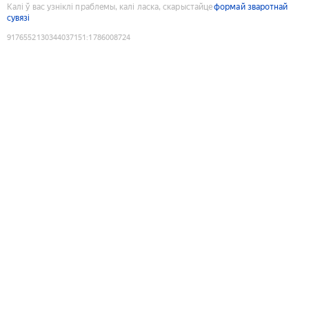
Калі ў вас узніклі праблемы, калі ласка, скарыстайце
формай зваротнай
сувязі
9176552130344037151
:
1786008724