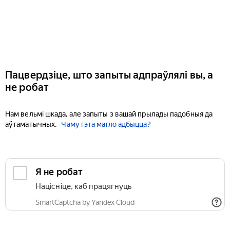
Пацвердзіце, што запыты адпраўлялі вы, а
не робат
Нам вельмі шкада, але запыты з вашай прылады падобныя да
аўтаматычных.
Чаму гэта магло адбыцца?
Я не робат
Націсніце, каб працягнуць
SmartCaptcha by Yandex Cloud