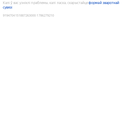
Калі ў вас узніклі праблемы, калі ласка, скарыстайце
формай зваротнай
сувязі
9194704151887263000
:
1786279210