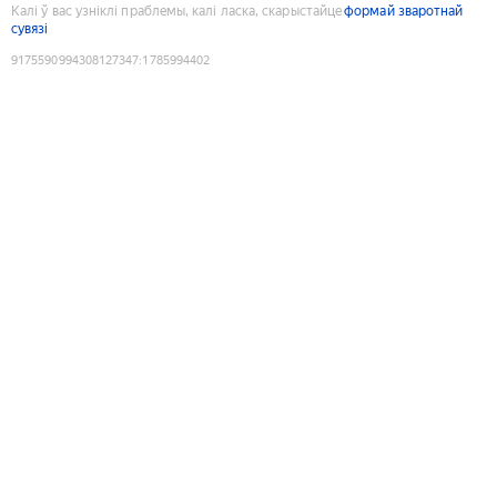
Калі ў вас узніклі праблемы, калі ласка, скарыстайце
формай зваротнай
сувязі
9175590994308127347
:
1785994402