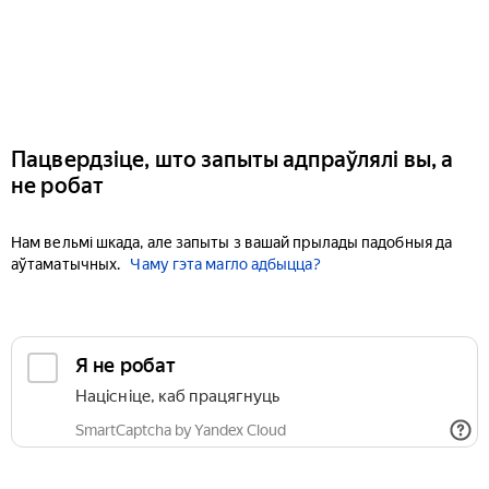
Пацвердзіце, што запыты адпраўлялі вы, а
не робат
Нам вельмі шкада, але запыты з вашай прылады падобныя да
аўтаматычных.
Чаму гэта магло адбыцца?
Я не робат
Націсніце, каб працягнуць
SmartCaptcha by Yandex Cloud