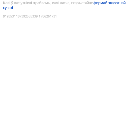
Калі ў вас узніклі праблемы, калі ласка, скарыстайце
формай зваротнай
сувязі
9193531187392555339
:
1786261731