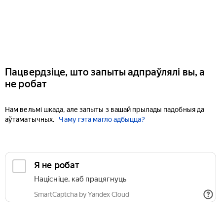
Пацвердзіце, што запыты адпраўлялі вы, а
не робат
Нам вельмі шкада, але запыты з вашай прылады падобныя да
аўтаматычных.
Чаму гэта магло адбыцца?
Я не робат
Націсніце, каб працягнуць
SmartCaptcha by Yandex Cloud