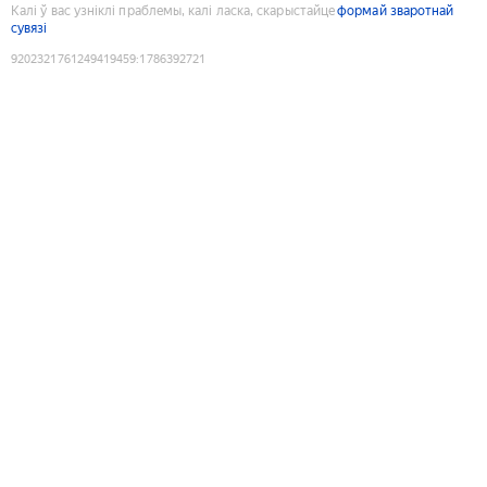
Калі ў вас узніклі праблемы, калі ласка, скарыстайце
формай зваротнай
сувязі
9202321761249419459
:
1786392721