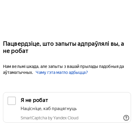
Пацвердзіце, што запыты адпраўлялі вы, а
не робат
Нам вельмі шкада, але запыты з вашай прылады падобныя да
аўтаматычных.
Чаму гэта магло адбыцца?
Я не робат
Націсніце, каб працягнуць
SmartCaptcha by Yandex Cloud