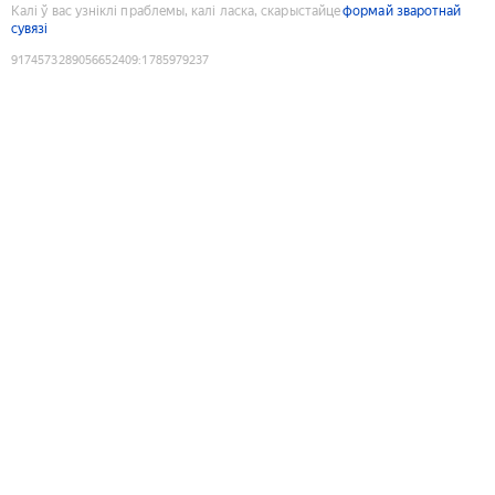
Калі ў вас узніклі праблемы, калі ласка, скарыстайце
формай зваротнай
сувязі
9174573289056652409
:
1785979237