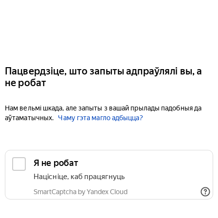
Пацвердзіце, што запыты адпраўлялі вы, а
не робат
Нам вельмі шкада, але запыты з вашай прылады падобныя да
аўтаматычных.
Чаму гэта магло адбыцца?
Я не робат
Націсніце, каб працягнуць
SmartCaptcha by Yandex Cloud