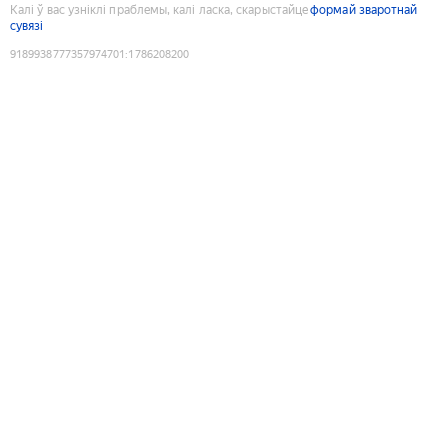
Калі ў вас узніклі праблемы, калі ласка, скарыстайце
формай зваротнай
сувязі
9189938777357974701
:
1786208200