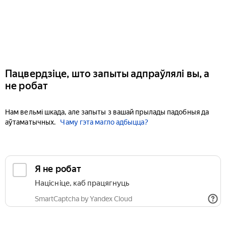
Пацвердзіце, што запыты адпраўлялі вы, а
не робат
Нам вельмі шкада, але запыты з вашай прылады падобныя да
аўтаматычных.
Чаму гэта магло адбыцца?
Я не робат
Націсніце, каб працягнуць
SmartCaptcha by Yandex Cloud