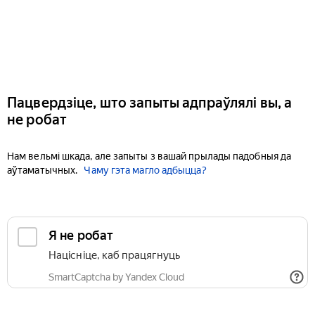
Пацвердзіце, што запыты адпраўлялі вы, а
не робат
Нам вельмі шкада, але запыты з вашай прылады падобныя да
аўтаматычных.
Чаму гэта магло адбыцца?
Я не робат
Націсніце, каб працягнуць
SmartCaptcha by Yandex Cloud