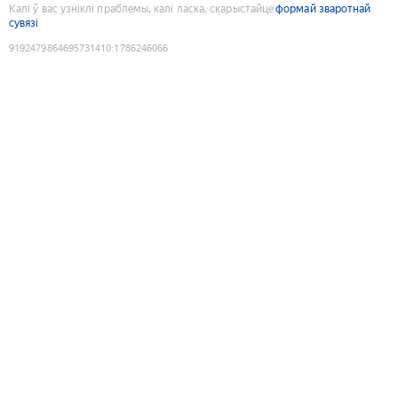
Калі ў вас узніклі праблемы, калі ласка, скарыстайце
формай зваротнай
сувязі
9192479864695731410
:
1786246066