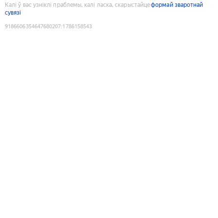
Калі ў вас узніклі праблемы, калі ласка, скарыстайце
формай зваротнай
сувязі
9186606354647680207
:
1786158543