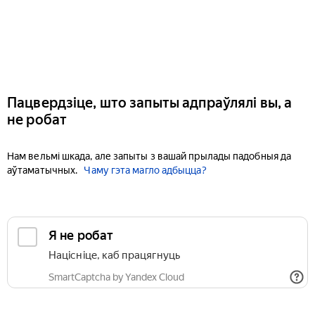
Пацвердзіце, што запыты адпраўлялі вы, а
не робат
Нам вельмі шкада, але запыты з вашай прылады падобныя да
аўтаматычных.
Чаму гэта магло адбыцца?
Я не робат
Націсніце, каб працягнуць
SmartCaptcha by Yandex Cloud