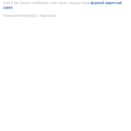
Калі ў вас узніклі праблемы, калі ласка, скарыстайце
формай зваротнай
сувязі
9194644987973925565
:
1786278328