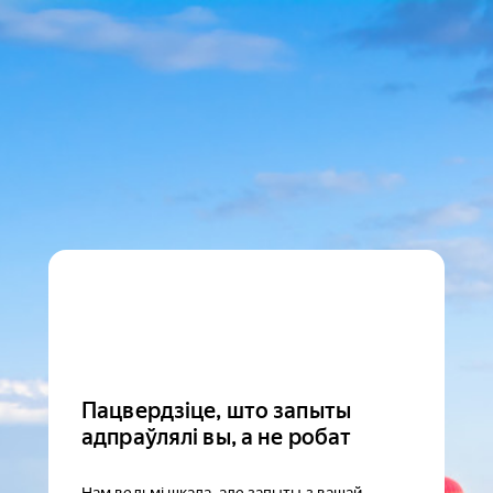
Пацвердзіце, што запыты
адпраўлялі вы, а не робат