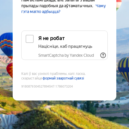
Нам вельмі шкада, але запыты з вашай
прылады падобныя да аўтаматычных.
Чаму
гэта магло адбыцца?
Я не робат
Націсніце, каб працягнуць
SmartCaptcha by Yandex Cloud
Калі ў вас узніклі праблемы, калі ласка,
скарыстайце
формай зваротнай сувязі
9180879304527894547
:
1786073204