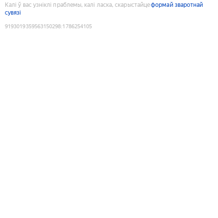
Калі ў вас узніклі праблемы, калі ласка, скарыстайце
формай зваротнай
сувязі
9193019359563150298
:
1786254105