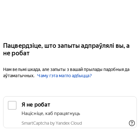
Пацвердзіце, што запыты адпраўлялі вы, а
не робат
Нам вельмі шкада, але запыты з вашай прылады падобныя да
аўтаматычных.
Чаму гэта магло адбыцца?
Я не робат
Націсніце, каб працягнуць
SmartCaptcha by Yandex Cloud