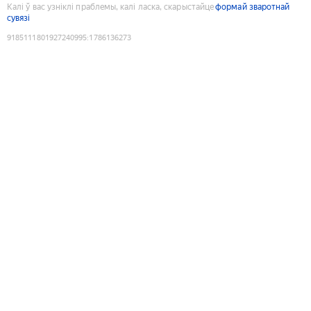
Калі ў вас узніклі праблемы, калі ласка, скарыстайце
формай зваротнай
сувязі
9185111801927240995
:
1786136273