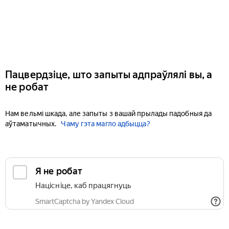
Пацвердзіце, што запыты адпраўлялі вы, а
не робат
Нам вельмі шкада, але запыты з вашай прылады падобныя да
аўтаматычных.
Чаму гэта магло адбыцца?
Я не робат
Націсніце, каб працягнуць
SmartCaptcha by Yandex Cloud