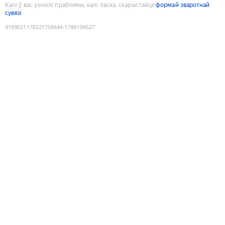
Калі ў вас узніклі праблемы, калі ласка, скарыстайце
формай зваротнай
сувязі
9189021176521758444
:
1786194527